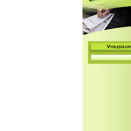
V
YHLEDÁVÁN