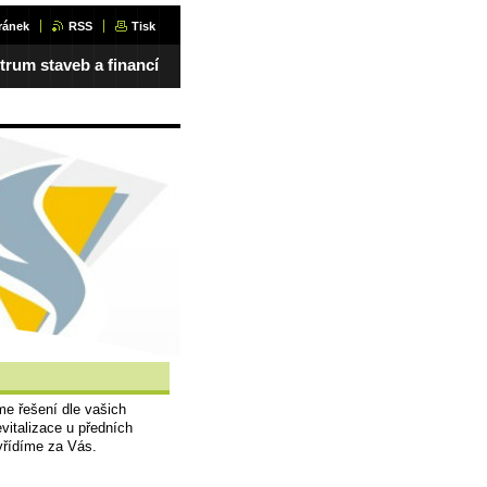
ránek
RSS
Tisk
trum staveb a financí
e řešení dle vašich
vitalizace u předních
yřídíme za Vás.