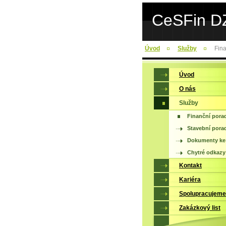
CeSFin D
Úvod
Služby
Fina
Úvod
O nás
Služby
Finanční pora
Stavební pora
Dokumenty ke 
Chytré odkazy
Kontakt
Kariéra
Spolupracujeme
Zakázkový list