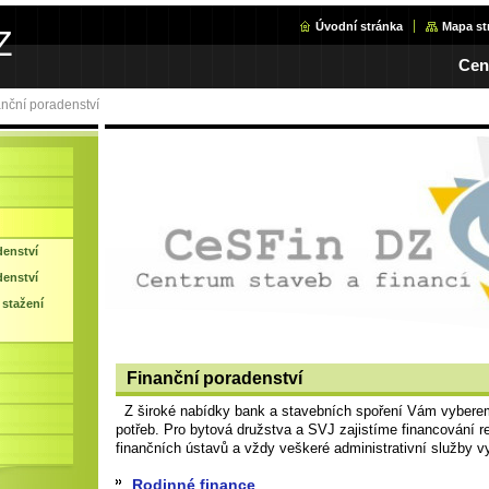
Úvodní stránka
Mapa st
Z
Cen
nční poradenství
denství
denství
stažení
Finanční poradenství
Z široké nabídky bank a stavebních spoření Vám vyberem
potřeb. Pro bytová družstva a SVJ zajistíme financování re
finančních ústavů a vždy veškeré administrativní služby v
Rodinné finance